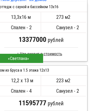
Стропила, балки 50х200 мм
оттедж с сауной и бассейном 13х16
Кровля металлочерепица
ПОДРОБНЕЕ
Метизы, саморезы, гвозди
13,3х16 м
273 м2
Сборка на березовые нагеля, джут
Металлические сваи 108 диаметр
Спален - 2
Санузел - 2
13377000
рублей
Что входит в стоимость
«Светлана»
Брус естественной влажности
Стропила, балки 50х200 мм
ом из бруса в 1.5 этажа 12х13
Кровля металлочерепица
12,2 х 13 м
223 м2
Метизы, саморезы, гвозди
ПОДРОБНЕЕ
Сборка на березовые нагеля, джут
Спален - 4
Санузел - 2
Металлические сваи 108 диаметр
11595777
рублей