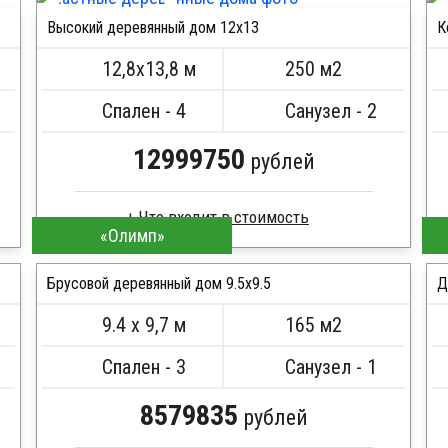
Стропила, балки 50х200 мм
Высокий деревянный дом 12х13
К
Кровля металлочерепица
ПОДРОБНЕЕ
Метизы, саморезы, гвозди
12,8х13,8 м
250 м2
Сборка на березовые нагеля, джут
Металлические сваи 108 диаметр
Спален - 4
Санузел - 2
12999750
рублей
Что входит в стоимость
«Олимп»
Профилированный брус
Стропила, балки 50х200 мм
Брусовой деревянный дом 9.5х9.5
Д
Кровля металлочерепица
9.4 х 9,7 м
165 м2
Метизы, саморезы, гвозди
ПОДРОБНЕЕ
Сборка на березовые нагеля, джут
Спален - 3
Санузел - 1
Металлические сваи 108 диаметр
8579835
рублей