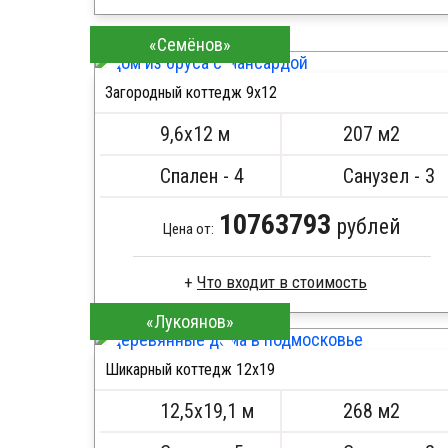
Брус камерной сушки
«Семёнов»
Стропила, балки 50х200 мм
Кровля металлочерепица
Загородный коттедж 9х12
Метизы, саморезы, гвозди
ПОДРОБНЕЕ
Сборка на березовые нагеля, джут
9,6х12 м
207 м2
Металлические сваи 108 диаметр
Спален - 4
Санузел - 3
10763793
рублей
Цена от:
Что входит в стоимость
«Лукоянов»
Сухой брус
Стропила, балки 50х200 мм
Шикарный коттедж 12х19
Кровля металлочерепица
ПОДРОБНЕЕ
Метизы, саморезы, гвозди
12,5х19,1 м
268 м2
Сборка на березовые нагеля, джут
Металлические сваи 108 диаметр