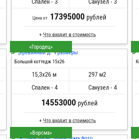
Спален - 3
Санузел - 3
17395000
рублей
Цена от:
Что входит в стоимость
«Городец»
Сухой брус
Стропила, балки 50х200 мм
Большой коттедж 15х26
К
Кровля металлочерепица
ПОДРОБНЕЕ
Метизы, саморезы, гвозди
15,3х26 м
297 м2
Сборка на березовые нагеля, джут
Металлические сваи 108 диаметр
Спален - 4
Санузел - 4
14553000
рублей
Что входит в стоимость
«Ворсма»
Клееный брус