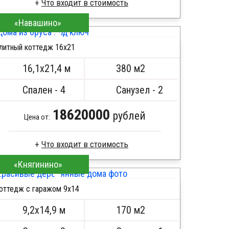
Что входит в стоимость
«Навашино»
Профилированный брус
Стропила, балки 50х200 мм
литный коттедж 16х21
Кровля металлочерепица
ПОДРОБНЕЕ
Метизы, саморезы, гвозди
16,1х21,4 м
380 м2
Сборка на березовые нагеля, джут
Металлические сваи 108 диаметр
Спален - 4
Санузел - 2
18620000
рублей
Цена от:
Что входит в стоимость
«Княгинино»
Брус камерной сушки
Стропила, балки 50х200 мм
оттедж с гаражом 9х14
Кровля металлочерепица
ПОДРОБНЕЕ
Метизы, саморезы, гвозди
9,2х14,9 м
170 м2
Сборка на березовые нагеля, джут
Металлические сваи 108 диаметр