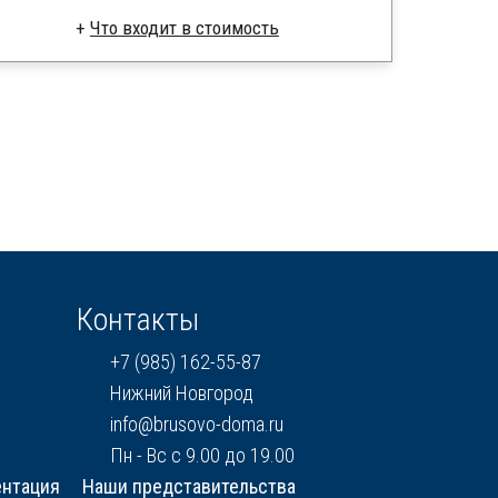
Что входит в стоимость
Клееный брус
Стропила, балки 50х200 мм
Кровля металлочерепица
Метизы, саморезы, гвозди
Сборка на березовые нагеля, джут
Металлические сваи 108 диаметр
Контакты
+7 (985) 162-55-87
Нижний Новгород
info@brusovo-doma.ru
Пн - Вс с 9.00 до 19.00
ентация
Наши представительства