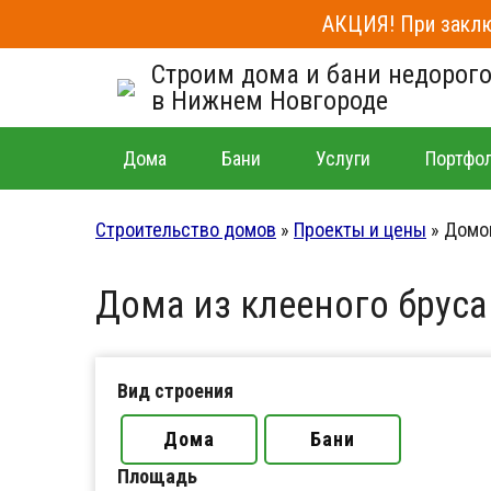
АКЦИЯ! При заклю
Строим дома и бани недорог
в Нижнем Новгороде
Дома
Бани
Услуги
Портфо
Строительство домов
»
Проекты и цены
»
Домов
Дома из клееного бруса
Вид строения
Дома
Бани
Площадь