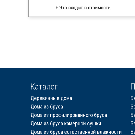
Что входит в стоимость
Брус камерной сушки
Стропила, балки 50х200 мм
Кровля металлочерепица
Метизы, саморезы, гвозди
Сборка на березовые нагеля, джут
Металлические сваи 108 диаметр
Каталог
П
Деревянные дома
Б
Дома из бруса
Б
Дома из профилированного бруса
Б
Дома из бруса камерной сушки
Б
Дома из бруса естественной влажности
Б