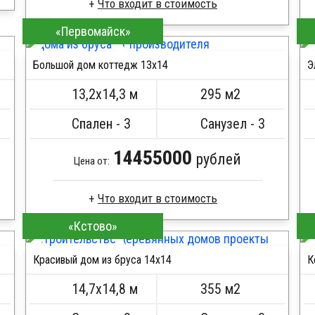
Что входит в стоимость
«Первомайск»
Брус естественной влажности
Стропила, балки 50х200 мм
Большой дом коттедж 13х14
Э
Кровля металлочерепица
ПОДРОБНЕЕ
Метизы, саморезы, гвозди
13,2х14,3 м
295 м2
Сборка на березовые нагеля, джут
Металлические сваи 108 диаметр
Спален - 3
Санузел - 3
14455000
рублей
Цена от:
Что входит в стоимость
«Кстово»
Клееный брус
Стропила, балки 50х200 мм
Красивый дом из бруса 14х14
К
Кровля металлочерепица
ПОДРОБНЕЕ
Метизы, саморезы, гвозди
14,7х14,8 м
355 м2
Сборка на березовые нагеля, джут
Металлические сваи 108 диаметр