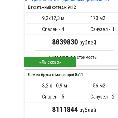
Стропила, балки 50х200 мм
Двухэтажный коттедж 9х12
Кровля металлочерепица
ПОДРОБНЕЕ
Метизы, саморезы, гвозди
9,2х12,3 м
170 м2
Сборка на березовые нагеля, джут
Металлические сваи 108 диаметр
Спален - 4
Санузел - 1
8839830
рублей
Что входит в стоимость
«Лысково»
Брус камерной сушки
Стропила, балки 50х200 мм
Дом из бруса с мансардой 8х11
Кровля металлочерепица
8,2 х 10,9 м
156 м2
Метизы, саморезы, гвозди
ПОДРОБНЕЕ
Сборка на березовые нагеля, джут
Спален - 5
Санузел - 2
Металлические сваи 108 диаметр
8111844
рублей