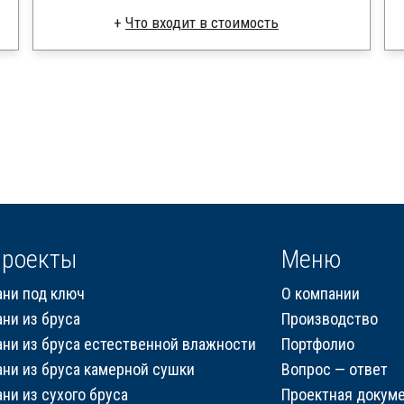
Что входит в стоимость
Клееный брус
Стропила, балки 50х200 мм
Кровля металлочерепица
Метизы, саморезы, гвозди
Сборка на березовые нагеля, джут
Металлические сваи 108 диаметр
роекты
Меню
ани под ключ
О компании
ани из бруса
Производство
ани из бруса естественной влажности
Портфолио
ани из бруса камерной сушки
Вопрос — ответ
ани из сухого бруса
Проектная докум