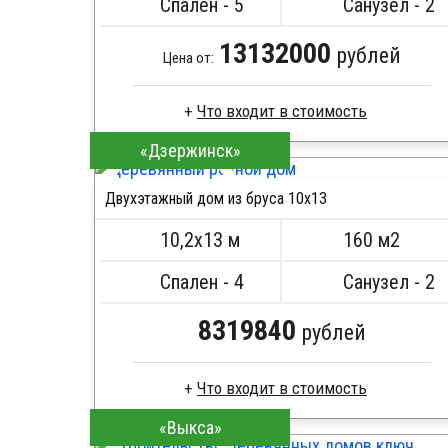
Спален - 5
Санузел - 2
13132000
рублей
Цена от:
Что входит в стоимость
«Дзержинск»
Профилированный брус
Стропила, балки 50х200 мм
Двухэтажный дом из бруса 10х13
Кровля металлочерепица
ПОДРОБНЕЕ
Метизы, саморезы, гвозди
10,2х13 м
160 м2
Сборка на березовые нагеля, джут
Металлические сваи 108 диаметр
Спален - 4
Санузел - 2
8319840
рублей
Что входит в стоимость
«Выкса»
Брус естественной влажности