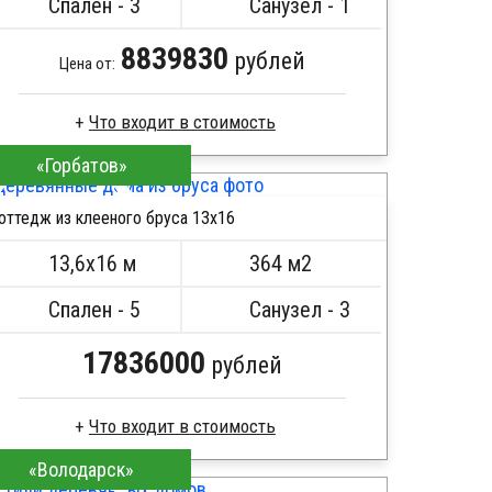
Спален - 3
Санузел - 1
8839830
рублей
Цена от:
Что входит в стоимость
«Горбатов»
Брус камерной сушки
Стропила, балки 50х200 мм
оттедж из клееного бруса 13х16
Кровля металлочерепица
ПОДРОБНЕЕ
Метизы, саморезы, гвозди
13,6х16 м
364 м2
Сборка на березовые нагеля, джут
Металлические сваи 108 диаметр
Спален - 5
Санузел - 3
17836000
рублей
Что входит в стоимость
«Володарск»
Сухой брус