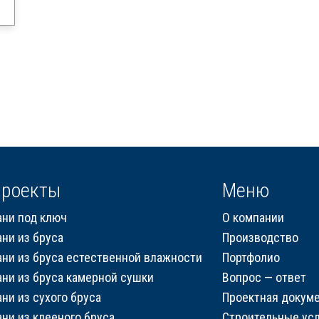
роекты
Меню
ани под ключ
О компании
ани из бруса
Производство
ани из бруса естественной влажности
Портфолио
ани из бруса камерной сушки
Вопрос — ответ
ани из сухого бруса
Проектная докум
ани из клееного бруса
Строительные усл