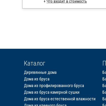
Что входит в стоимость
Брус камерной сушки
Стропила, балки 50х200 мм
Кровля металлочерепица
Метизы, саморезы, гвозди
Сборка на березовые нагеля, джут
Металлические сваи 108 диаметр
Каталог
П
Деревянные дома
Б
Дома из бруса
Б
Дома из профилированного бруса
Б
Дома из бруса камерной сушки
Б
Дома из бруса естественной влажности
Б
Дома из клееного бруса
Б