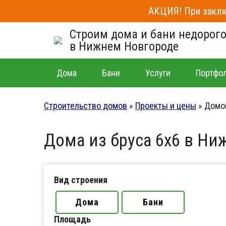
АКЦИЯ! При заклю
Строим дома и бани недорог
в Нижнем Новгороде
Дома
Бани
Услуги
Портфо
Строительство домов
»
Проекты и цены
»
Домов
Дома из бруса 6x6 в Н
Вид строения
Дома
Бани
Площадь